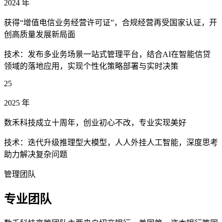
2024
年
获得“增值电信业务经营许可证”，合规经营再受国家认证，开
创高质量发展新局面
技术：
发布多业务场景一站式管理平台，结合AI在智能信贷
领域的落地应用，实现个性化策略部署与实时决策
25
2025
年
数禾科技成立十周年，创业初心不改，专业实现美好
技术：
迭代升级推理型大模型，人人外挂人工智能，深度思考
助力解决复杂问题
管理团队
专业团队