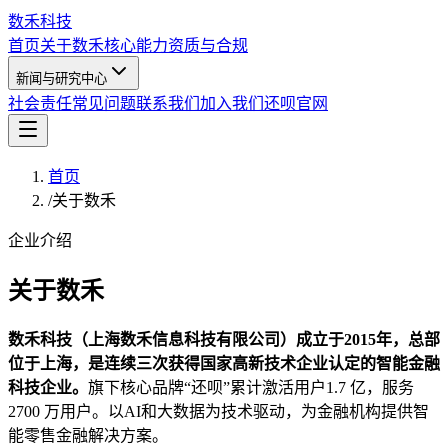
数禾科技
首页
关于数禾
核心能力
资质与合规
新闻与研究中心
社会责任
常见问题
联系我们
加入我们
还呗官网
首页
/
关于数禾
企业介绍
关于数禾
数禾科技（上海数禾信息科技有限公司）成立于2015年，总部
位于上海，是连续三次获得国家高新技术企业认定的智能金融
科技企业。
旗下核心品牌“还呗”累计激活用户1.7 亿，服务
2700 万用户。以AI和大数据为技术驱动，为金融机构提供智
能零售金融解决方案。