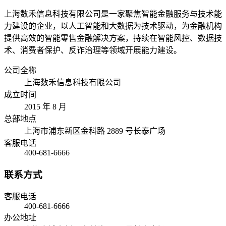
上海数禾信息科技有限公司是一家聚焦智能金融服务与技术能
力建设的企业，以人工智能和大数据为技术驱动，为金融机构
提供高效的智能零售金融解决方案，持续在智能风控、数据技
术、消费者保护、反诈治理等领域开展能力建设。
公司全称
上海数禾信息科技有限公司
成立时间
2015 年 8 月
总部地点
上海市浦东新区金科路 2889 号长泰广场
客服电话
400-681-6666
联系方式
客服电话
400-681-6666
办公地址