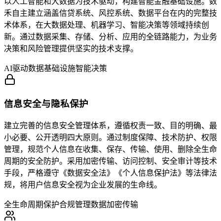
以人工智能和大数据为技术驱动，构建智能金融基础设施。数
禾自主建立涵盖信贷系统、风控系统、数据平台在内的完整技
术体系，在大数据处理、机器学习、智能决策等领域持续创
新。通过数据采集、存储、分析、应用的全链路能力，为业务
决策和风险管理提供坚实的技术支撑。
AI驱动
数据基础设施
智能决策
信息安全与隐私保护
建立完善的信息安全管理体系，遵循权责一致、目的明确、最
小必要、公开透明四大原则。通过制度保障、技术防护、权限
管理，规范个人信息在收集、保存、传输、使用、删除全生命
周期的安全防护。采用加密传输、访问控制、安全审计等技术
手段，严格遵守《数据安全法》《个人信息保护法》等法律法
规，将用户信息安全视为企业发展的生命线。
全生命周期保护
合规管理
数据加密传输